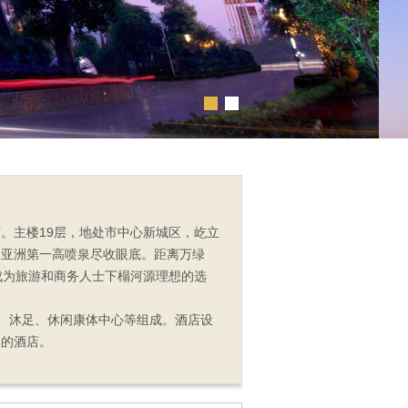
。主楼19层，地处市中心新城区，屹立
及亚洲第一高喷泉尽收眼底。距离万绿
成为旅游和商务人士下榻河源理想的选
所、沐足、休闲康体中心等组成。酒店设
味的酒店。