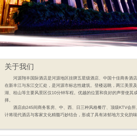
关于我们
河源翔丰国际酒店是河源地区挂牌五星级酒店、中国十佳商务酒店
在新丰江与东江交汇处，是河源市标志性建筑。登楼远眺，两江美景
湖、桂山等主要风景区仅10分钟车程。
优越的位置和良好的声誉使其
择
。
酒店由245间商务客房、中、西、日三种风格餐厅、顶级KTV会
计将现代酒店与客家文化精髓巧妙结合，形成了具有浓郁地方文化韵